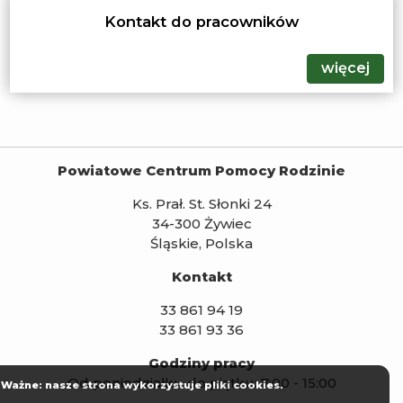
Kontakt do pracowników
więcej
Powiatowe Centrum Pomocy Rodzinie
Ks. Prał. St. Słonki 24
34-300 Żywiec
Śląskie, Polska
Kontakt
33 861 94 19
33 861 93 36
Godziny pracy
Od poniedziałku do piątku: 7:00 - 15:00
Ważne: nasze strona wykorzystuje pliki cookies.