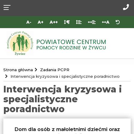
Przejdź do
Przejdź
Przejdź
Przejdź
deklaracji
do
do
do
Za
dostępności
głównej
menu
stopki
do
A-
A+
A++
A
treści
nas
Portal
Strona główna
Zadania PCPR
Powiatowego
Interwencja kryzysowa i specjalistyczne poradnictwo
Centrum
Interwencja kryzysowa i
Pomocy
specjalistyczne
Rodzinie
poradnictwo
w
Żywcu
Dom dla osób z małoletnimi dziećmi oraz