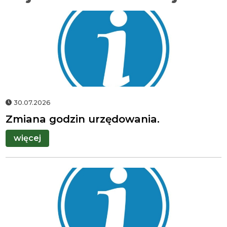
Herb
gminy
Świnna
30.07.2026
Zmiana godzin urzędowania.
więcej
Herb
gminy
Świnna