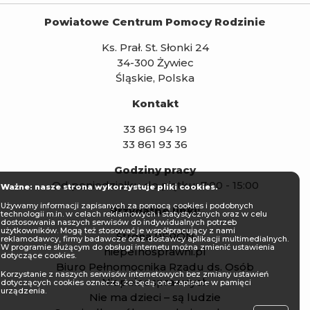
Powiatowe Centrum Pomocy Rodzinie
Ks. Prał. St. Słonki 24
34-300 Żywiec
Śląskie, Polska
Kontakt
33 861 94 19
33 861 93 36
Godziny pracy
Od poniedziałku do piątku: 7:00 - 15:00
Ważne: nasze strona wykorzystuje pliki cookies.
Używamy informacji zapisanych za pomocą cookies i podobnych
Przydatne linki:
technologii m.in. w celach reklamowych i statystycznych oraz w celu
dostosowania naszych serwisów do indywidualnych potrzeb
użytkowników. Mogą też stosować je współpracujący z nami
Strona PFRON
reklamodawcy, firmy badawcze oraz dostawcy aplikacji multimedialnych.
W programie służącym do obsługi internetu można zmienić ustawienia
niepelnosprawni.pl
dotyczące cookies.
Biuro Pełnomocnika Rządu ds. Osób
Korzystanie z naszych serwisów internetowych bez zmiany ustawień
Niepełnosprawnych
dotyczących cookies oznacza, że będą one zapisane w pamięci
urządzenia.
Nie ma dzieci – są ludzie