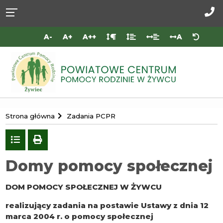
Przejdź do
Przejdź
Przejdź
Przejdź
deklaracji
do
do
do
Za
dostępności
głównej
menu
stopki
do
A-
A+
A++
A
treści
nas
Portal
Strona główna
Zadania PCPR
Powiatowego
Centrum
Powrót
drukuj
do
Pomocy
listy
Domy pomocy społecznej
Rodzinie
w
DOM POMOCY SPOŁECZNEJ W ŻYWCU
Żywcu
realizujący zadania na postawie Ustawy z dnia 12
marca 2004 r. o pomocy społecznej