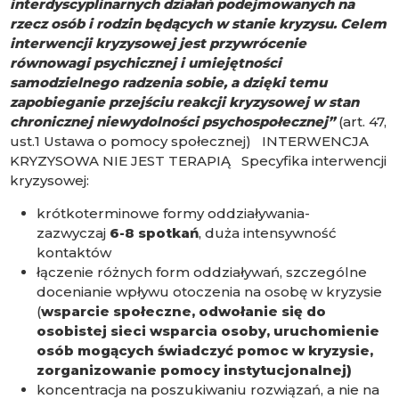
interdyscyplinarnych działań podejmowanych na
rzecz osób i rodzin będących w stanie kryzysu. Celem
interwencji kryzysowej jest przywrócenie
równowagi psychicznej i umiejętności
samodzielnego radzenia sobie, a dzięki temu
zapobieganie przejściu reakcji kryzysowej w stan
chronicznej niewydolności psychospołecznej”
(art. 47,
ust.1 Ustawa o pomocy społecznej) INTERWENCJA
KRYZYSOWA NIE JEST TERAPIĄ Specyfika interwencji
kryzysowej:
krótkoterminowe formy oddziaływania-
zazwyczaj
6-8 spotkań
, duża intensywność
kontaktów
łączenie różnych form oddziaływań, szczególne
docenianie wpływu otoczenia na osobę w kryzysie
(
wsparcie społeczne, odwołanie się do
osobistej sieci wsparcia osoby, uruchomienie
osób mogących świadczyć pomoc w kryzysie,
zorganizowanie pomocy instytucjonalnej)
koncentracja na poszukiwaniu rozwiązań, a nie na