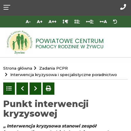
Przejdź do
Przejdź
Przejdź
Przejdź
deklaracji
do
do
do
Za
dostępności
głównej
menu
stopki
do
A-
A+
A++
A
treści
nas
Portal
Strona główna
Zadania PCPR
Powiatowego
Interwencja kryzysowa i specjalistyczne poradnictwo
Centrum
Powrót
Poprzedni
Następny
drukuj
Pomocy
do
Rodzinie
listy
Punkt interwencji
w
kryzysowej
Żywcu
,, Interwencja kryzysowa stanowi zespół