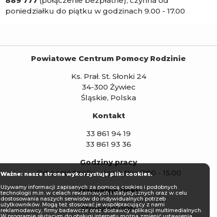
889 777
(połączenie bezpłatne), czynna od
poniedziałku do piątku w godzinach 9.00 - 17.00
Powiatowe Centrum Pomocy Rodzinie
Ks. Prał. St. Słonki 24
34-300 Żywiec
Śląskie, Polska
Kontakt
33 861 94 19
33 861 93 36
Godziny pracy
Od poniedziałku do piątku: 7:00 - 15:00
Ważne: nasze strona wykorzystuje pliki cookies.
Używamy informacji zapisanych za pomocą cookies i podobnych
Przydatne linki:
technologii m.in. w celach reklamowych i statystycznych oraz w celu
dostosowania naszych serwisów do indywidualnych potrzeb
użytkowników. Mogą też stosować je współpracujący z nami
Strona PFRON
reklamodawcy, firmy badawcze oraz dostawcy aplikacji multimedialnych.
W programie służącym do obsługi internetu można zmienić ustawienia