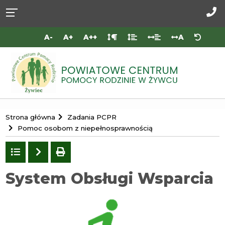
Przejdź do
Przejdź
Przejdź
Przejdź
deklaracji
do
do
do
Za
dostępności
głównej
menu
stopki
do
A-
A+
A++
A
treści
nas
Portal
Strona główna
Zadania PCPR
Powiatowego
Pomoc osobom z niepełnosprawnością
Centrum
Powrót
Następny
drukuj
Pomocy
do
Rodzinie
listy
System Obsługi Wsparcia
w
Żywcu