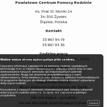
Powiatowe Centrum Pomocy Rodzinie
Ks. Prał. St. Słonki 24
34-300 Żywiec
Śląskie, Polska
Kontakt
33 861 94 19
33 861 93 36
Godziny pracy
Od poniedziałku do piątku: 7:00 - 15:00
Ważne: nasze strona wykorzystuje pliki cookies.
Używamy informacji zapisanych za pomocą cookies i podobnych
Przydatne linki:
technologii m.in. w celach reklamowych i statystycznych oraz w celu
dostosowania naszych serwisów do indywidualnych potrzeb
użytkowników. Mogą też stosować je współpracujący z nami
Strona PFRON
reklamodawcy, firmy badawcze oraz dostawcy aplikacji multimedialnych.
W programie służącym do obsługi internetu można zmienić ustawienia
niepelnosprawni.pl
dotyczące cookies.
Biuro Pełnomocnika Rządu ds. Osób
Korzystanie z naszych serwisów internetowych bez zmiany ustawień
Niepełnosprawnych
dotyczących cookies oznacza, że będą one zapisane w pamięci
urządzenia.
Nie ma dzieci – są ludzie
Serwis dla osób poszukujących pracy
Zamknij