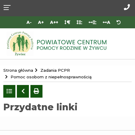
Przejdź do
Przejdź
Przejdź
Przejdź
deklaracji
do
do
do
Za
dostępności
głównej
menu
stopki
do
A-
A+
A++
A
treści
nas
Portal
Strona główna
Zadania PCPR
Powiatowego
Pomoc osobom z niepełnosprawnością
Centrum
Powrót
Poprzedni
drukuj
Pomocy
do
Rodzinie
listy
Przydatne linki
w
Żywcu