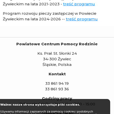
Żywieckim na lata 2021-2023 -
treść programu
Program rozwoju pieczy zastępczej w Powiecie
Żywieckim na lata 2024-2026 --
treść programu
Powiatowe Centrum Pomocy Rodzinie
Ks. Prał. St. Słonki 24
34-300 Żywiec
Śląskie, Polska
Kontakt
33 861 94 19
33 861 93 36
Godziny pracy
Od poniedziałku do piątku: 7:00 - 15:00
Ważne: nasze strona wykorzystuje pliki cookies.
Używamy informacji zapisanych za pomocą cookies i podobnych
Przydatne linki: