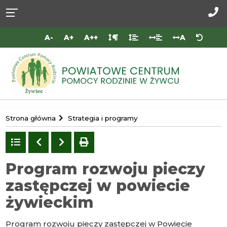
Przejdź do
Przejdź
Przejdź
Przejdź
deklaracji
do
do
do
Za
dostępności
głównej
menu
stopki
do
A-
A+
A++
A
treści
nas
Portal
Strona główna
Strategia i programy
Powiatowego
Centrum
Powrót
Poprzedni
Następny
drukuj
do
Pomocy
listy
Program rozwoju pieczy
Rodzinie
zastępczej w powiecie
w
Żywcu
żywieckim
Program rozwoju pieczy zastępczej w Powiecie