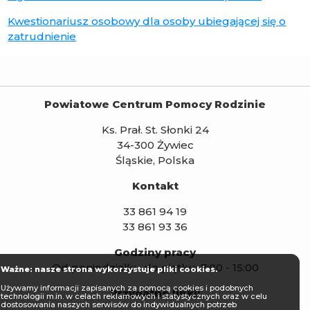
Kwestionariusz osobowy dla osoby ubiegającej się o
zatrudnienie
Powiatowe Centrum Pomocy Rodzinie
Ks. Prał. St. Słonki 24
34-300 Żywiec
Śląskie, Polska
Kontakt
33 861 94 19
33 861 93 36
Godziny pracy
Od poniedziałku do piątku: 7:00 - 15:00
Ważne: nasze strona wykorzystuje pliki cookies.
Używamy informacji zapisanych za pomocą cookies i podobnych
Przydatne linki:
technologii m.in. w celach reklamowych i statystycznych oraz w celu
dostosowania naszych serwisów do indywidualnych potrzeb