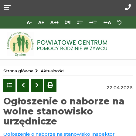
Przejdź do
Przejdź
Przejdź
Przejdź
deklaracji
do
do
do
Za
dostępności
głównej
menu
stopki
do
A-
A+
A++
A
treści
nas
Portal
Strona główna
Aktualności
Powiatowego
Centrum
Powrót
Poprzedni
Następny
drukuj
22.04.2026
do
Pomocy
listy
Ogłoszenie o naborze na
Rodzinie
wolne stanowisko
w
Żywcu
urzędnicze
Ogłoszenie o naborze na stanowisko Inspektor