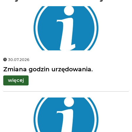
Herb
gminy
Świnna
30.07.2026
Zmiana godzin urzędowania.
więcej
Herb
gminy
Świnna