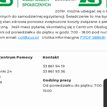
2019r. można ubiegać się o
lnych do samodzielnej egzystencji. Świadczenie to ma by
j stan zdrowia ponosisz zwiększone koszty związane z piel
ną. Jeśli masz pytania, skontaktuj się z Centrum Obsługi
ni od poniedziałku do piątku w godz. 7.00 - 18.00 pod n
em email:
cot@zus.pl
Ulotka informacyjna
(*.PDF 588kB)
Centrum Pomocy
Kontakt
33 861 94 19
łonki 24
33 861 93 36
c
Godziny pracy
ka
Od poniedziałku do piątku: 7:00 -
15:00