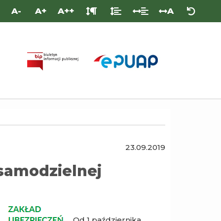
A-
A+
A++
A
PLATFORMA
BIULETYN
E-
INFORMACJI
PUAP
PUBLICZNEJ
(/PCPRZYWIEC/SKRYTKA)
23.09.2019
 samodzielnej
Od 1 października