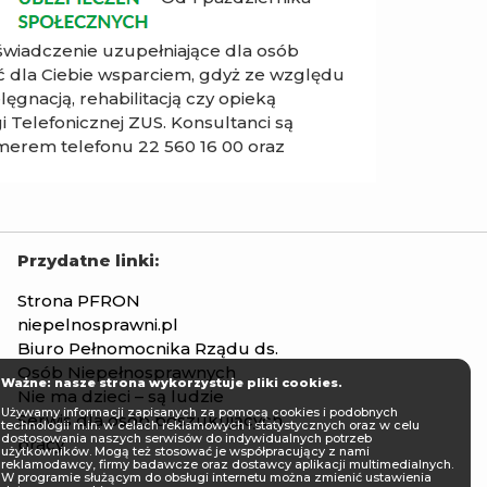
 świadczenie uzupełniające dla osób
ć dla Ciebie wsparciem, gdyż ze względu
ęgnacją, rehabilitacją czy opieką
 Telefonicznej ZUS. Konsultanci są
umerem telefonu 22 560 16 00 oraz
Przydatne linki:
Strona PFRON
niepelnosprawni.pl
Biuro Pełnomocnika Rządu ds.
Osób Niepełnosprawnych
Ważne: nasze strona wykorzystuje pliki cookies.
Nie ma dzieci – są ludzie
Używamy informacji zapisanych za pomocą cookies i podobnych
Serwis dla osób poszukujących
technologii m.in. w celach reklamowych i statystycznych oraz w celu
dostosowania naszych serwisów do indywidualnych potrzeb
pracy
użytkowników. Mogą też stosować je współpracujący z nami
reklamodawcy, firmy badawcze oraz dostawcy aplikacji multimedialnych.
W programie służącym do obsługi internetu można zmienić ustawienia