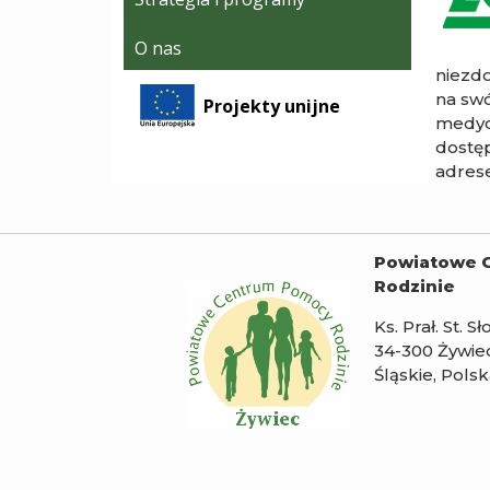
O nas
niezdo
na swó
Projekty unijne
medycz
dostęp
adres
Powiatowe 
Rodzinie
Ks. Prał. St. S
34-300 Żywie
Śląskie, Pols