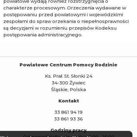
powiatowe wydają również rozstrzygnięcia o
charakterze procesowym. Orzeczenia wydawane w
postępowaniu przed powiatowymi i wojewódzkimi
zespołami do spraw orzekania o niepełnosprawności
są decyzjami w rozumieniu przepisów Kodeksu
postępowania administracyjnego.
Powiatowe Centrum Pomocy Rodzinie
Ks. Prał. St. Słonki 24
34-300 Żywiec
Śląskie, Polska
Kontakt
33 861 94 19
33 861 93 36
Godziny pracy
Od poniedziałku do piątku: 7:00 - 15:00