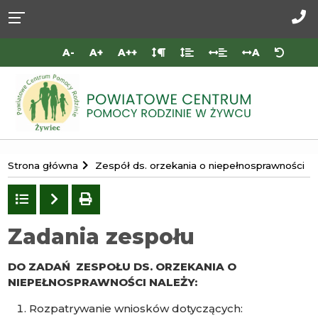
Przejdź do
Przejdź
Przejdź
Przejdź
deklaracji
do
do
do
Za
dostępności
głównej
menu
stopki
do
A-
A+
A++
A
treści
nas
Portal
Strona główna
Zespół ds. orzekania o niepełnosprawności
Powiatowego
Centrum
Powrót
Następny
drukuj
do
Pomocy
listy
Zadania zespołu
Rodzinie
w
DO ZADAŃ ZESPOŁU DS. ORZEKANIA O
Żywcu
NIEPEŁNOSPRAWNOŚCI NALEŻY:
Rozpatrywanie wniosków dotyczących: