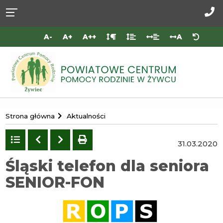
Przejdź do
Przejdź
Przejdź
Przejdź
deklaracji
do
do
do
Za
dostępności
głównej
menu
stopki
do
A-
A+
A++
A
treści
nas
Portal
Strona główna
Aktualności
Powiatowego
Centrum
Powrót
Poprzedni
Następny
drukuj
31.03.2020
do
Pomocy
listy
Śląski telefon dla seniora
Rodzinie
SENIOR-FON
w
Żywcu