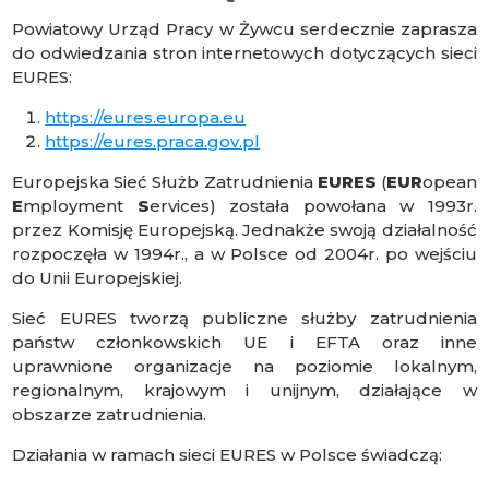
Powiatowy Urząd Pracy w Żywcu serdecznie zaprasza
do odwiedzania stron internetowych dotyczących sieci
EURES:
https://eures.europa.eu
https://eures.praca.gov.pl
Europejska Sieć Służb Zatrudnienia
EURES
(
EUR
opean
E
mployment
S
ervices) została powołana w 1993r.
przez Komisję Europejską. Jednakże swoją działalność
rozpoczęła w 1994r., a w Polsce od 2004r. po wejściu
do Unii Europejskiej.
Sieć EURES tworzą publiczne służby zatrudnienia
państw członkowskich UE i EFTA oraz inne
uprawnione organizacje na poziomie lokalnym,
regionalnym, krajowym i unijnym, działające w
obszarze zatrudnienia.
Działania w ramach sieci EURES w Polsce świadczą: