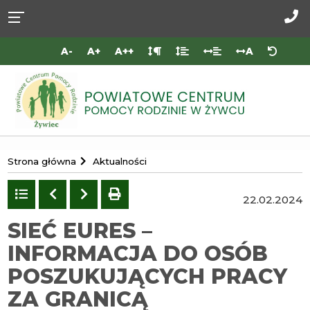
Przejdź do
Przejdź
Przejdź
Przejdź
deklaracji
do
do
do
Za
dostępności
głównej
menu
stopki
do
A-
A+
A++
A
treści
nas
Portal
Strona główna
Aktualności
Powiatowego
Centrum
Powrót
Poprzedni
Następny
drukuj
22.02.2024
do
Pomocy
listy
SIEĆ EURES –
Rodzinie
INFORMACJA DO OSÓB
w
Żywcu
POSZUKUJĄCYCH PRACY
ZA GRANICĄ