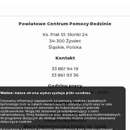
Powiatowe Centrum Pomocy Rodzinie
Ks. Prał. St. Słonki 24
34-300 Żywiec
Śląskie, Polska
Kontakt
33 861 94 19
33 861 93 36
Godziny pracy
Od poniedziałku do piątku: 7:00 - 15:00
Ważne: nasze strona wykorzystuje pliki cookies.
Używamy informacji zapisanych za pomocą cookies i podobnych
Przydatne linki:
technologii m.in. w celach reklamowych i statystycznych oraz w celu
dostosowania naszych serwisów do indywidualnych potrzeb
użytkowników. Mogą też stosować je współpracujący z nami
Strona PFRON
reklamodawcy, firmy badawcze oraz dostawcy aplikacji multimedialnych.
W programie służącym do obsługi internetu można zmienić ustawienia
niepelnosprawni.pl
dotyczące cookies.
Biuro Pełnomocnika Rządu ds. Osób
Korzystanie z naszych serwisów internetowych bez zmiany ustawień