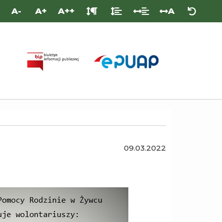
A-
A+
A++
A
PLATFORMA
BIULETYN
E-
INFORMACJI
PUAP
PUBLICZNEJ
(/PCPRZYWIEC/SKRYTKA)
09.03.2022