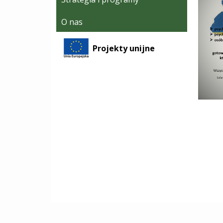
O nas
Projekty unijne