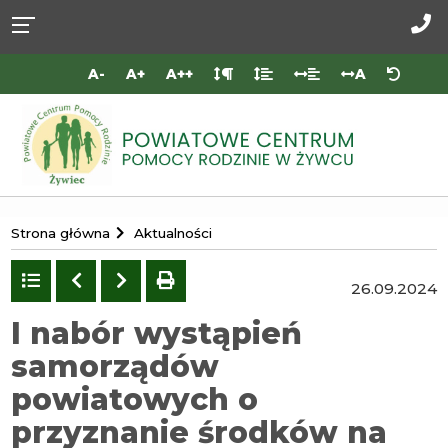
Przejdź do
Przejdź
Przejdź
Przejdź
deklaracji
do
do
do
Za
dostępności
głównej
menu
stopki
do
A-
A+
A++
A
treści
nas
Portal
Strona główna
Aktualności
Powiatowego
Centrum
Powrót
Poprzedni
Następny
drukuj
26.09.2024
do
Pomocy
listy
I nabór wystąpień
Rodzinie
samorządów
w
Żywcu
powiatowych o
przyznanie środków na