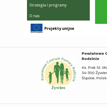
Strategia i programy
O nas
Projekty unijne
Powiatowe 
Rodzinie
Ks. Prał. St. S
34-300 Żywie
Śląskie, Pols