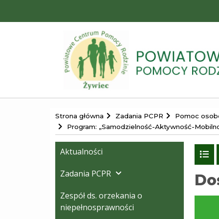
Portal
Strona główna
Zadania PCPR
Pomoc osobo
Powiatowego
Program: „Samodzielność-Aktywność-Mobilno
Centrum
Pomocy
Aktualności
P
Rodzinie
d
Zadania PCPR
lis
Do
w
Żywcu
Zespół ds. orzekania o
niepełnosprawności