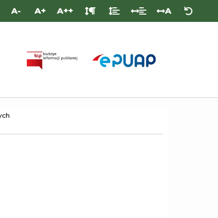
A-
A+
A++
A
PLATFORMA
BIULETYN
E-
INFORMACJI
PUAP
PUBLICZNEJ
(/PCPRZYWIEC/SKRYTKA)
ych