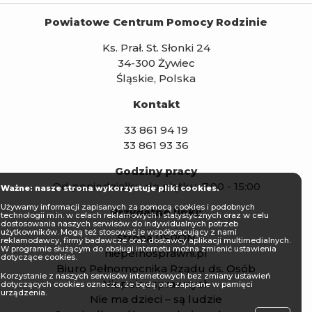
Powiatowe Centrum Pomocy Rodzinie
Ks. Prał. St. Słonki 24
34-300 Żywiec
Śląskie, Polska
Kontakt
33 861 94 19
33 861 93 36
Godziny pracy
Od poniedziałku do piątku: 7:00 - 15:00
Ważne: nasze strona wykorzystuje pliki cookies.
Używamy informacji zapisanych za pomocą cookies i podobnych
Przydatne linki:
technologii m.in. w celach reklamowych i statystycznych oraz w celu
dostosowania naszych serwisów do indywidualnych potrzeb
użytkowników. Mogą też stosować je współpracujący z nami
Strona PFRON
reklamodawcy, firmy badawcze oraz dostawcy aplikacji multimedialnych.
W programie służącym do obsługi internetu można zmienić ustawienia
niepelnosprawni.pl
dotyczące cookies.
Biuro Pełnomocnika Rządu ds. Osób
Korzystanie z naszych serwisów internetowych bez zmiany ustawień
Niepełnosprawnych
dotyczących cookies oznacza, że będą one zapisane w pamięci
urządzenia.
Nie ma dzieci – są ludzie