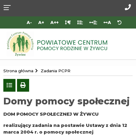
Przejdź do
Przejdź
Przejdź
Przejdź
deklaracji
do
do
do
Za
dostępności
głównej
menu
stopki
do
A-
A+
A++
A
treści
nas
Portal
Strona główna
Zadania PCPR
Powiatowego
Centrum
Powrót
drukuj
do
Pomocy
listy
Domy pomocy społecznej
Rodzinie
w
DOM POMOCY SPOŁECZNEJ W ŻYWCU
Żywcu
realizujący zadania na postawie Ustawy z dnia 12
marca 2004 r. o pomocy społecznej