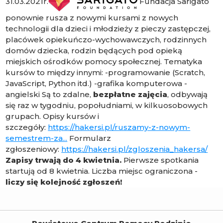
31.03.2021r.
Fundacja Sarigato
ponownie rusza z nowymi kursami z nowych
technologii dla dzieci i młodzieży z pieczy zastępczej,
placówek opiekuńczo-wychowawczych, rodzinnych
domów dziecka, rodzin będących pod opieką
miejskich ośrodków pomocy społecznej. Tematyka
kursów to między innymi: -programowanie (Scratch,
JavaScript, Python itd.) -grafika komputerowa -
angielski Są to zdalne,
bezpłatne zajęcia
, odbywają
się raz w tygodniu, popołudniami, w kilkuosobowych
grupach. Opisy kursów i
szczegóły:
https://hakersi.pl/ruszamy-z-nowym-
semestrem-za...
Formularz
zgłoszeniowy:
https://hakersi.pl/zgloszenia_hakersa/
Zapisy trwają do 4 kwietnia.
Pierwsze spotkania
startują od 8 kwietnia. Liczba miejsc ograniczona -
liczy się kolejność zgłoszeń!