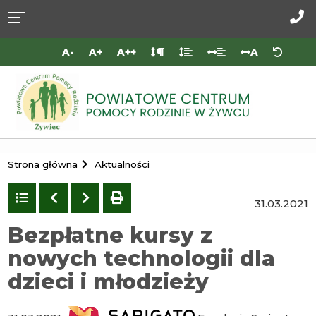
Przejdź do
Przejdź
Przejdź
Przejdź
deklaracji
do
do
do
Za
dostępności
głównej
menu
stopki
do
A-
A+
A++
A
treści
nas
Portal
Strona główna
Aktualności
Powiatowego
Centrum
Powrót
Poprzedni
Następny
drukuj
31.03.2021
do
Pomocy
listy
Bezpłatne kursy z
Rodzinie
nowych technologii dla
w
Żywcu
dzieci i młodzieży