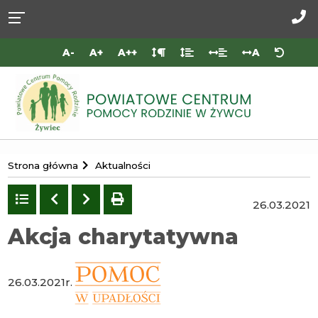
Przejdź do
Przejdź
Przejdź
Przejdź
deklaracji
do
do
do
Za
dostępności
głównej
menu
stopki
do
A-
A+
A++
A
treści
nas
Portal
Strona główna
Aktualności
Powiatowego
Centrum
Powrót
Poprzedni
Następny
drukuj
26.03.2021
do
Pomocy
listy
Akcja charytatywna
Rodzinie
w
Żywcu
26.03.2021r.